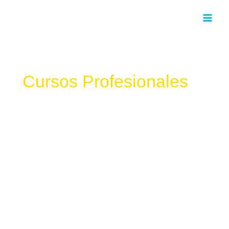
Cursos Profesionales
¿Buscas una academia que te ofrezca
la mejor
formación TIC
donde aprender de forma
presencial
y
aumentar tus SKILLS? Si tu respuesta es SÍ, ven y
mejora tu perfil profesional.
“MEJORA TU FUTURO PROFESIONAL”.