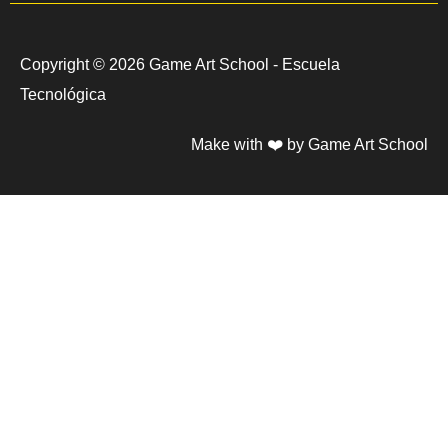
e
t
t
b
a
u
o
g
b
Copyright © 2026 Game Art School - Escuela
o
r
e
Tecnológica
k
a
m
Make with ❤️ by Game Art School