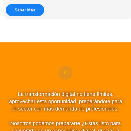
Saber Más
La transformación digital no tiene límites,
aprovechar esta oportunidad, preparándote para
el sector con más demanda de profesionales.
Nosotros podemos prepararte ¿Estás listo para
convertirte en un especialista digital, gracias a