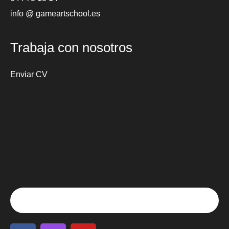
info @ gameartschool.es
Trabaja con nosotros
Enviar CV
F
I
Y