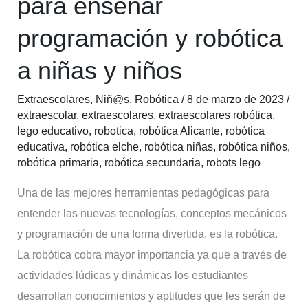
para enseñar
enseñar
programación y robótica
programación
y
a niñas y niños
robótica
a
Extraescolares
,
Niñ@s
,
Robótica
/
8 de marzo de 2023
/
niñas
extraescolar
,
extraescolares
,
extraescolares robótica
,
lego educativo
,
robotica
,
robótica Alicante
,
robótica
y
educativa
,
robótica elche
,
robótica niñas
,
robótica niños
,
niños
robótica primaria
,
robótica secundaria
,
robots lego
Una de las mejores herramientas pedagógicas para
entender las nuevas tecnologías, conceptos mecánicos
y programación de una forma divertida, es la robótica.
La robótica cobra mayor importancia ya que a través de
actividades lúdicas y dinámicas los estudiantes
desarrollan conocimientos y aptitudes que les serán de