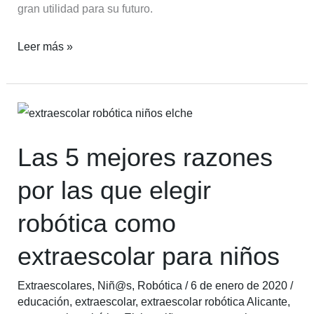
gran utilidad para su futuro.
Leer más »
Las
5
Las 5 mejores razones
mejores
razones
por las que elegir
por
robótica como
las
que
extraescolar para niños
elegir
robótica
Extraescolares
,
Niñ@s
,
Robótica
/
6 de enero de 2020
/
como
educación
,
extraescolar
,
extraescolar robótica Alicante
,