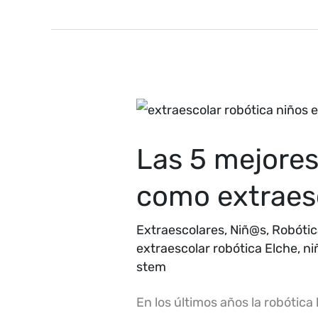
Las
5
Las 5 mejores
mejores
razones
como extraesc
por
las
Extraescolares
,
Niñ@s
,
Robótic
extraescolar robótica Elche
,
ni
que
stem
elegir
robótica
En los últimos años la robótic