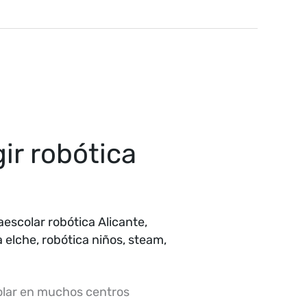
ir robótica
aescolar robótica Alicante
,
a elche
,
robótica niños
,
steam
,
colar en muchos centros