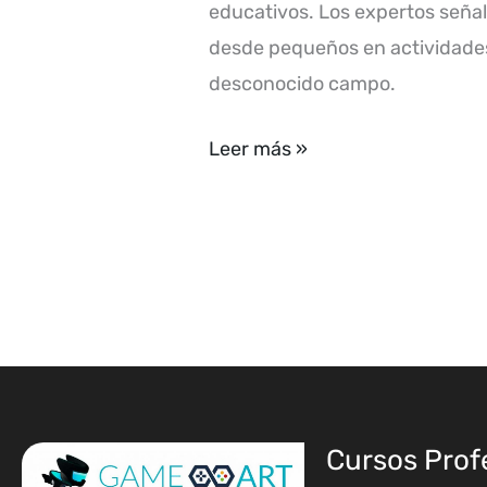
como
educativos. Los expertos señal
extraescolar
desde pequeños en actividades 
para
desconocido campo.
niños
Leer más »
Cursos Prof