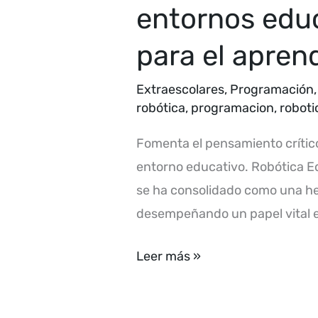
programación
entornos educ
y
para el apren
la
robótica
Extraescolares
,
Programación
en
robótica
,
programacion
,
roboti
entornos
educativos:
Fomenta el pensamiento crítico,
una
entorno educativo. Robótica Ed
perspectiva
se ha consolidado como una her
innovadora
desempeñando un papel vital e
para
Leer más »
el
aprendizaje
práctico