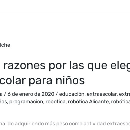
 razones por las que eleg
olar para niños
a
/
6 de enero de 2020
/
educación
,
extraescolar
,
extr
ños
,
programacion
,
robotica
,
robótica Alicante
,
robótic
a ha ido adquiriendo más peso como actividad extraes