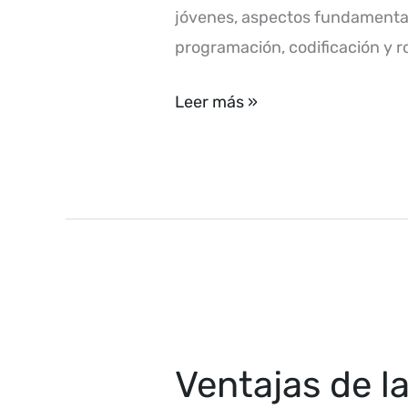
jóvenes, aspectos fundamental
programación, codificación y ro
Leer más »
Ventajas
de
Ventajas de l
la