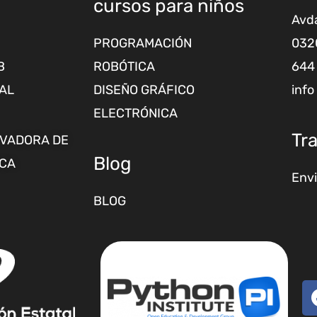
cursos para niños
Avda
PROGRAMACIÓN
0320
B
ROBÓTICA
644 
TAL
DISEÑO GRÁFICO
info
ELECTRÓNICA
Tr
OVADORA DE
Blog
ICA
Envi
BLOG