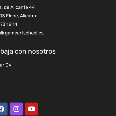
. de Alicante 44
3 Elche, Alicante
73 18 14
 @ gameartschool.es
abaja con nosotros
ar CV
F
I
Y
a
n
o