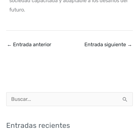
sociedad capacitada y adaptable a los desafíos del
futuro.
←
Entrada anterior
Entrada siguiente
→
B
u
s
Entradas recientes
c